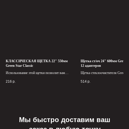
КЛАССИЧЕСКАЯ ЩЕТКА 22" 550мм
Щетка ст/оч 24" 600мм Green S
Green Star Classic
12 адаптеров
Использование этой щетки позволит вам
Щетка стеклоочистителя Green St
легко и быстро очистить стекло от
идеальное решение для тех, кто ц
216
р.
514
р.
различных загрязнений и наледи в
качество и комфорт в эксплуата
холодную погоду.
автомобиля.
Мы быстро доставим ваш