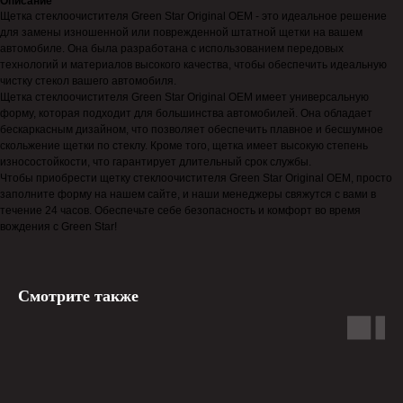
Описание
Щетка стеклоочистителя Green Star Original OEM - это идеальное решение
для замены изношенной или поврежденной штатной щетки на вашем
автомобиле. Она была разработана с использованием передовых
технологий и материалов высокого качества, чтобы обеспечить идеальную
чистку стекол вашего автомобиля.
Щетка стеклоочистителя Green Star Original OEM имеет универсальную
форму, которая подходит для большинства автомобилей. Она обладает
бескаркасным дизайном, что позволяет обеспечить плавное и бесшумное
скольжение щетки по стеклу. Кроме того, щетка имеет высокую степень
износостойкости, что гарантирует длительный срок службы.
Чтобы приобрести щетку стеклоочистителя Green Star Original OEM, просто
заполните форму на нашем сайте, и наши менеджеры свяжутся с вами в
течение 24 часов. Обеспечьте себе безопасность и комфорт во время
вождения с Green Star!
Смотрите также