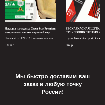
Накидка на сиденье Green Star Premium
БЕСКАРКАСНАЯ ЩЕТКА
натуральная овчина короткий ворс
СТЕКЛООЧИСТИТЕЛЯ 21" 5
светло-бежевая 150*55 см
Green Star Sport Line
Накидка GREEN STAR отлично впишется
Щетка Green Star Sport Line идеа
в салон Вашего автомобиля. Обеспечит
подходит для использования в у
6 006
р.
362
р.
Вам комфорт и сухое, полезное тепло.
низких температур и в сильном д
Мы быстро доставим ваш
заказ в любую точку
России!