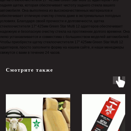
Щетка стеклоочистителя 17" 425мм Green Star Multi 12 адаптеров - это
задняя щетка, которая обеспечивает чистоту заднего стекла вашего
автомобиля. Она выполнена из высококачественных материалов и
обеспечивает отличную очистку стекла даже в экстремальных погодных
условиях. Благодаря своей прочности и долговечности, щетка
стеклоочистителя 17" 425мм Green Star Multi 12 адаптеров обеспечивает
надежную и безопасную очистку стекла на протяжении долгого времени. Она
легко устанавливается и совместима с большинством моделей автомобилей.
Чтобы приобрести щетку стеклоочистителя 17" 425мм Green Star Multi 12
адаптеров, просто заполните форму на нашем сайте, и наши менеджеры
свяжутся с вами в течение 24 часов.
Смотрите также