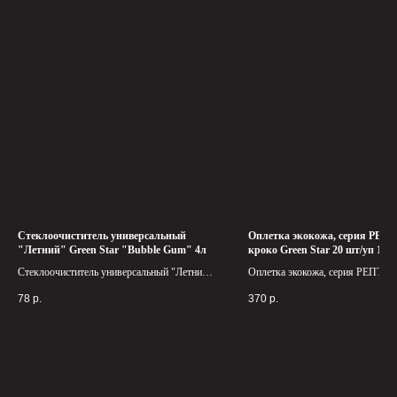
Стеклоочиститель универсальный
Оплетка экокожа, серия РЕ
"Летний" Green Star "Bubble Gum" 4л
кроко Green Star 20 шт/уп 107
Стеклоочиститель универсальный "Летний"
Оплетка экокожа, серия РЕПТИ
Green Star "Bubble Gum" 4л - это отличное
Green Star - стильный аксессуар 
78
р.
370
р.
решение для борьбы с загрязнениями на
автомобиля, который придает са
стеклах в жаркое время года. Его
роскошный и современный вид.
освежающий аромат "Bubble Gum" создает
атмосферу лета и делает вождение еще
более приятным.