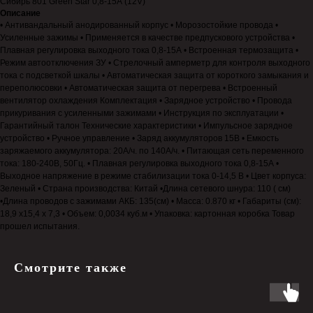
Сибирь 801 Green Star 0,8-15А (12V)
Описание
• Антивандальный анодированный корпус • Морозостойкие провода •
Усиленные зажимы • Применяется в качестве предпускового устройства •
Плавная регулировка выходного тока 0,8-15А • Встроенная термозащита •
Режим автоотключения ЗУ • Стрелочный амперметр для контроля выходного
тока с подсветкой шкалы • Автоматическая защита от короткого замыкания и
переполюсовки • Автоматическая защита от перегрева • Встроенный
вентилятор охлаждения Комплектация • Зарядное устройство • Провода
прикуривания с усиленными зажимами • Инструкция по эксплуатации •
Гарантийный талон Технические характеристики • Импульсное зарядное
устройство • Ручное управление • Заряд аккумуляторов 15B • Емкость
заряжаемого аккумулятора: 20А/ч. по 140А/ч. • Питающая сеть переменного
тока: 180-240В, 50Гц. • Плавная регулировка выходного тока 0,8-15А •
Выходное напряжение в режиме стабилизации тока 0-14,5 В • Цвет корпуса:
Зеленый • Страна производства: Китай •Длина сетевого шнура: 110 ( см)
•Длина проводов с зажимами АКБ: 135(см) • Масса: 0.870 кг • Габариты (см):
18,9 x15,4 x 7,3 • Объем: 0,0034 куб.м • Упаковка: картонная коробка Товар
прошел испытания.
Смотрите также