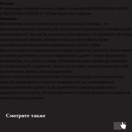
Отзывы
К сожалению пользователи не оставили отзыв для БЕСКАРКАСНАЯ ЩЕТКА
СТЕКЛООЧИСТИТЕЛЯ 17" 425мм Green Star Universal
Описание
Бескаркасная щетка стеклоочистителя Green Star Universal - это
высококачественное решение для обеспечения безопасности и комфорта во
время вождения. Эта щетка изготовлена без каркаса, что позволяет ей лучше
адаптироваться к форме лобового стекла и обеспечивать более
равномерное распределение давления при очистке стекла.
Щетка оснащена специальным резиновым элементом, который обеспечивает
отличное сцепление с стеклом и эффективно удаляет любые загрязнения,
включая воду, снег, грязь и наледь. Бескаркасная конструкция щетки делает
ее более прочной и надежной, так как она не имеет металлических деталей,
которые могут ржаветь или корродировать.
Щетка стеклоочистителя Green Star Universal подходит для большинства
моделей автомобилей и легко устанавливается без необходимости
использования инструментов. Вы можете быть уверены в качестве и
надежности этой щетки, которая обеспечит отличную видимость на дороге в
любых погодных условиях.
Смотрите также