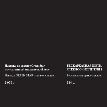
Накидка на сиденье Green Star
БЕСКАРКАСНАЯ ЩЕТКА
искусственный мех короткий ворс
СТЕКЛООЧИСТИТЕЛЯ 16" 4
тёмно-бежевая
Green Star Universal
Накидка GREEN STAR отлично впишется
Бескаркасная щетка стеклоочист
в салон Вашего автомобиля. Обеспечит
500мм Green Star Universal - это
1 975
р.
384
р.
Вам комфорт и сухое, полезное тепло.
который сочетает в себе высокое 
простоту использования. Она лег
монтируется на автомобиль и
приспосабливается к форме стекл
обеспечивая отличное качество о
любых погодных условиях.