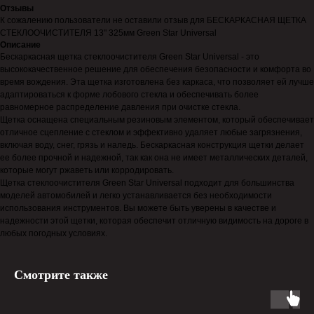
Отзывы
К сожалению пользователи не оставили отзыв для БЕСКАРКАСНАЯ ЩЕТКА
СТЕКЛООЧИСТИТЕЛЯ 13" 325мм Green Star Universal
Описание
Бескаркасная щетка стеклоочистителя Green Star Universal - это
высококачественное решение для обеспечения безопасности и комфорта во
время вождения. Эта щетка изготовлена без каркаса, что позволяет ей лучше
адаптироваться к форме лобового стекла и обеспечивать более
равномерное распределение давления при очистке стекла.
Щетка оснащена специальным резиновым элементом, который обеспечивает
отличное сцепление с стеклом и эффективно удаляет любые загрязнения,
включая воду, снег, грязь и наледь. Бескаркасная конструкция щетки делает
ее более прочной и надежной, так как она не имеет металлических деталей,
которые могут ржаветь или корродировать.
Щетка стеклоочистителя Green Star Universal подходит для большинства
моделей автомобилей и легко устанавливается без необходимости
использования инструментов. Вы можете быть уверены в качестве и
надежности этой щетки, которая обеспечит отличную видимость на дороге в
любых погодных условиях.
Смотрите также