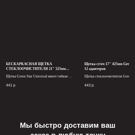
БЕСКАРКАСНАЯ ЩЕТКА
Щетка ст/оч 17" 425мм Green S
СТЕКЛООЧИСТИТЕЛЯ 21" 525мм
12 адаптеров
Green Star Universal
Щетка Green Star Universal имеет гибкие и
Щетка стеклоочистителя Green Sta
прочные резиновые лезвия, которые не
идеальное решение для тех, кто ц
441
р.
443
р.
оставляют следов и царапин на стекле.
качество и комфорт в эксплуата
автомобиля.
Мы быстро доставим ваш