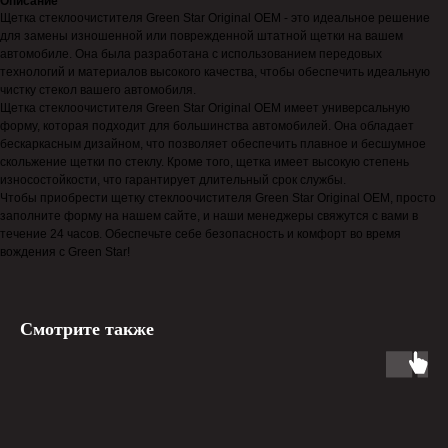
Описание
Щетка стеклоочистителя Green Star Original OEM - это идеальное решение
для замены изношенной или поврежденной штатной щетки на вашем
автомобиле. Она была разработана с использованием передовых
технологий и материалов высокого качества, чтобы обеспечить идеальную
чистку стекол вашего автомобиля.
Щетка стеклоочистителя Green Star Original OEM имеет универсальную
форму, которая подходит для большинства автомобилей. Она обладает
бескаркасным дизайном, что позволяет обеспечить плавное и бесшумное
скольжение щетки по стеклу. Кроме того, щетка имеет высокую степень
износостойкости, что гарантирует длительный срок службы.
Чтобы приобрести щетку стеклоочистителя Green Star Original OEM, просто
заполните форму на нашем сайте, и наши менеджеры свяжутся с вами в
течение 24 часов. Обеспечьте себе безопасность и комфорт во время
вождения с Green Star!
Смотрите также