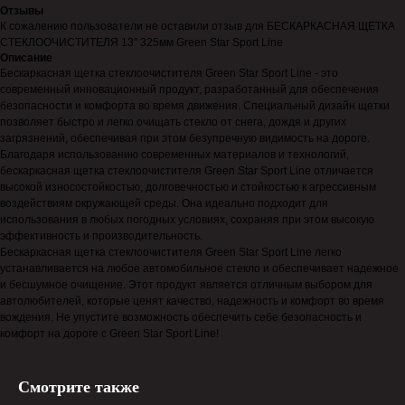
Отзывы
К сожалению пользователи не оставили отзыв для БЕСКАРКАСНАЯ ЩЕТКА
СТЕКЛООЧИСТИТЕЛЯ 13" 325мм Green Star Sport Line
Описание
Бескаркасная щетка стеклоочистителя Green Star Sport Line - это
современный инновационный продукт, разработанный для обеспечения
безопасности и комфорта во время движения. Специальный дизайн щетки
позволяет быстро и легко очищать стекло от снега, дождя и других
загрязнений, обеспечивая при этом безупречную видимость на дороге.
Благодаря использованию современных материалов и технологий,
бескаркасная щетка стеклоочистителя Green Star Sport Line отличается
высокой износостойкостью, долговечностью и стойкостью к агрессивным
воздействиям окружающей среды. Она идеально подходит для
использования в любых погодных условиях, сохраняя при этом высокую
эффективность и производительность.
Бескаркасная щетка стеклоочистителя Green Star Sport Line легко
устанавливается на любое автомобильное стекло и обеспечивает надежное
и бесшумное очищение. Этот продукт является отличным выбором для
автолюбителей, которые ценят качество, надежность и комфорт во время
вождения. Не упустите возможность обеспечить себе безопасность и
комфорт на дороге с Green Star Sport Line!
Смотрите также