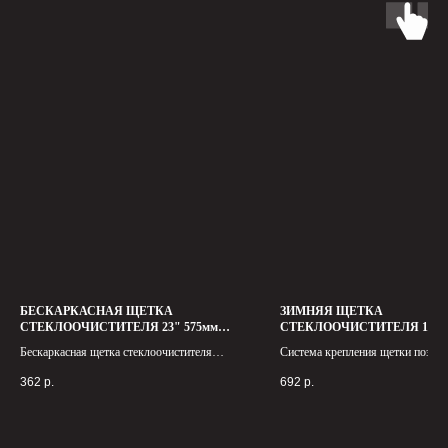
БЕСКАРКАСНАЯ ЩЕТКА
ЗИМНЯЯ ЩЕТКА
СТЕКЛООЧИСТИТЕЛЯ 23" 575мм
СТЕКЛООЧИСТИТЕЛЯ 17"4
Green Star Sport Line
Green Star Arctic
Бескаркасная щетка стеклоочистителя
Система крепления щетки позвол
Green Star Sport Line - это надежный
и быстро устанавливать ее на мес
362
р.
692
р.
помощник в уходе за вашим автомобилем
в любых погодных условиях.