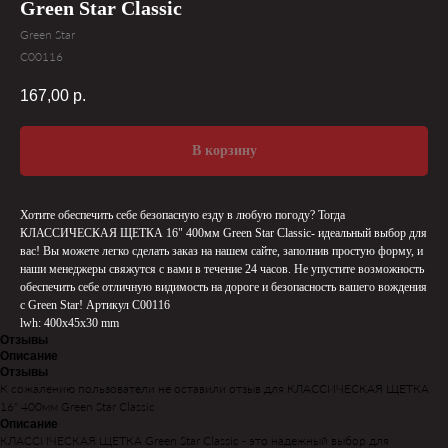
Green Star Classic
Green Star
C00116
167,00
р.
В корзину
Хотите обеспечить себе безопасную езду в любую погоду? Тогда
КЛАССИЧЕСКАЯ ЩЕТКА 16" 400мм Green Star Classic- идеальный выбор для
вас! Вы можете легко сделать заказ на нашем сайте, заполнив простую форму, и
наши менеджеры свяжутся с вами в течение 24 часов. Не упустите возможность
обеспечить себе отличную видимость на дороге и безопасность вашего вождения
с Green Star! Артикул C00116
lwh: 400x45x30 mm
Отзывы
Описание
Отзывы
К сожалению пользователи не оставили отзыв для КЛАССИЧЕСКАЯ ЩЕТКА
16" 400мм Green Star Classic
Описание
КЛАССИЧЕСКАЯ ЩЕТКА Green Star Classic - это надежный выбор для