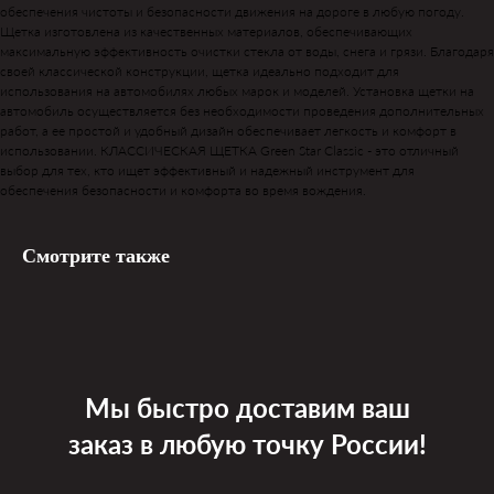
обеспечения чистоты и безопасности движения на дороге в любую погоду.
Щетка изготовлена из качественных материалов, обеспечивающих
максимальную эффективность очистки стекла от воды, снега и грязи. Благодаря
своей классической конструкции, щетка идеально подходит для
использования на автомобилях любых марок и моделей. Установка щетки на
автомобиль осуществляется без необходимости проведения дополнительных
работ, а ее простой и удобный дизайн обеспечивает легкость и комфорт в
использовании. КЛАССИЧЕСКАЯ ЩЕТКА Green Star Classic - это отличный
выбор для тех, кто ищет эффективный и надежный инструмент для
обеспечения безопасности и комфорта во время вождения.
Смотрите также
Мы быстро доставим ваш
заказ в любую точку России!