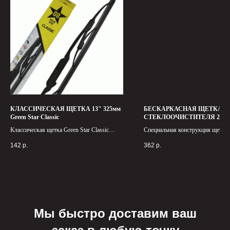
КЛАССИЧЕСКАЯ ЩЕТКА 13" 325мм
БЕСКАРКАСНАЯ ЩЕТКА
Green Star Classic
СТЕКЛООЧИСТИТЕЛЯ 26" 6
Green Star Sport Line
Классическая щетка Green Star Classic
Специальная конструкция щетки 
имеет универсальный размер, подходящий
ей равномерно распределять давл
142
р.
362
р.
для большинства автомобилей.
стекло, что гарантирует более э
удаление грязи и воды.
Мы быстро доставим ваш