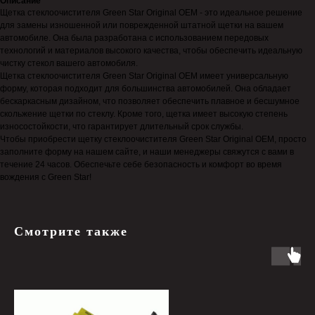
Описание
Щетка стеклоочистителя Green Star Original OEM - это идеальное решение
для замены изношенной или поврежденной штатной щетки на вашем
автомобиле. Она была разработана с использованием передовых
технологий и материалов высокого качества, чтобы обеспечить идеальную
чистку стекол вашего автомобиля.
Щетка стеклоочистителя Green Star Original OEM имеет универсальную
форму, которая подходит для большинства автомобилей. Она обладает
бескаркасным дизайном, что позволяет обеспечить плавное и бесшумное
скольжение щетки по стеклу. Кроме того, щетка имеет высокую степень
износостойкости, что гарантирует длительный срок службы.
Чтобы приобрести щетку стеклоочистителя Green Star Original OEM, просто
заполните форму на нашем сайте, и наши менеджеры свяжутся с вами в
течение 24 часов. Обеспечьте себе безопасность и комфорт во время
вождения с Green Star!
Смотрите также