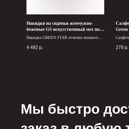
Накидки на сиденья жемчужно-
Салфе
бежевые GS искусственный мех под
Green
кролика 150*55см 2 шт
Накидка GREEN STAR отлично впишется в
Салфет
салон Вашего автомобиля. Обеспечит Вам
Star зе
4 492
р.
278
р.
комфорт и сухое, полезное тепло.
практич
полиро
предме
многос
обеспе
длител
салфет
ее для
поверх
Мы быстро дос
заказ в любую 