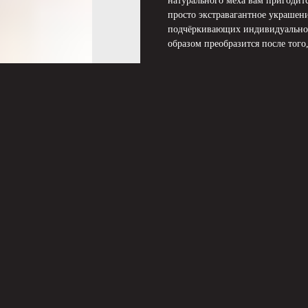
натурального меха вам пригодится
просто экстравагантное украшени
подчёркивающих индивидуальнос
образом преобразится после того