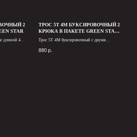
ОВОЧНЫЙ 2
ТРОС 5Т 4М БУКСИРОВОЧНЫЙ 2
EEN STAR
КРЮКА В ПАКЕТЕ GREEN STAR
СТАЛЬ, D = 10ММ
ar длиной 4
Трос 5Т 4М буксировочный с двумя
 тонны -
крюками в пакете Green Star - надежный
880
р.
акуации
инструмент для эвакуации и буксировки
х. Он
транспортных средств. Изготовлен из
акован в
высокопрочной стали с диаметром 10 мм,
го хранения и
что обеспечивает высокую надежность и
долговечность. Легкий и компактный, так
что его легко хранить и переносить в
удобной сумке, включенной в комплект.