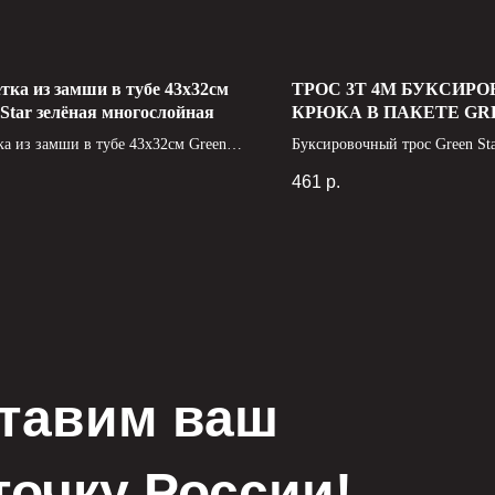
тка из замши в тубе 43х32см
ТРОС 3Т 4М БУКСИР
 Star зелёная многослойная
КРЮКА В ПАКЕТЕ GR
ка из замши в тубе 43х32см Green
Буксировочный трос Green St
леная многослойная - это удобное и
метра и грузоподъемностью 3
461
р.
ное средство для чистки и
надежный инструмент для эв
вки поверхностей различных
автомобилей в любых условия
тов. Она изготовлена из
оснащен двумя крюками и уп
лойного материала, который
практичный пакет для удобно
чивает мягкость, водопоглощение и
транспортировки.
ьную эксплуатацию. Размеры
ки 43х32см позволяют использовать
 чистки больших и маленьких
ностей.
тавим ваш
точку России!