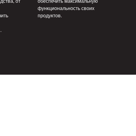
дства, от
обеспечить максимальную
функциональность своих
чить
продуктов.
.