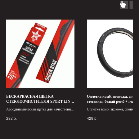
БЕСКАРКАСНАЯ ЩЕТКА
Оплетка комб. экокожа, спон
СТЕКЛООЧИСТИТЕЛЯ SPORT LINE
стеганная белый ромб + гладк
GREEN STAR 19" 475ММ
черный Green Star 20 шт/уп 10
Аэродинамическая щётка для качественной
Оплетка комб. экокожа, спонж ст
очистки стекла на высоких скоростях—без
белый ромб + гладкая, черный Gre
282
р.
429
р.
скрипа, разводов и вибраций.
Крепление:
это изысканный и стильный аксес
J‑Hook (крючок), Side Pin (боковой
который придает салону автомоб
штырь).
элегантный вид. Черный цвет до
Подходит для большинства автомобилей.
этой оплетке нотку изысканности