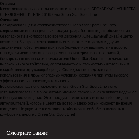
Отзывы
К сожалению пользователи не оставили отзыв для БЕСКАРКАСНАЯ ЩЕТКА
СТЕКЛООЧИСТИТЕЛЯ 26" 650мм Green Star Sport Line
Описание
Бескаркасная щетка стеклоочистителя Green Star Sport Line - это
современный инновационный продукт, разработанный для обеспечения
безопасности и комфорта во время движения. Специальный дизайн щетки
позволяет быстро и легко очищать стекло от снега, дождя и других
загрязнений, обеспечивая при этом безупречную видимость на дороге.
Благодаря использованию современных материалов и технологий,
бескаркасная щетка стеклоочистителя Green Star Sport Line отличается
высокой износостойкостью, долговечностью и стойкостью к агрессивным
воздействиям окружающей среды. Она идеально подходит для
использования в любых погодных условиях, сохраняя при этом высокую
эффективность и производительность.
Бескаркасная щетка стеклоочистителя Green Star Sport Line легко
устанавливается на любое автомобильное стекло и обеспечивает надежное
и бесшумное очищение. Этот продукт является отличным выбором для
автолюбителей, которые ценят качество, надежность и комфорт во время
вождения. Не упустите возможность обеспечить себе безопасность и
комфорт на дороге с Green Star Sport Line!
Смотрите также